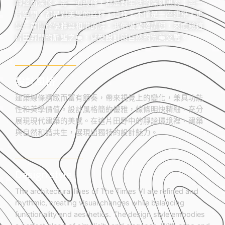
靜謐而深邃。每一道線條，都是對生活的深刻思索；每一
片空間，都是對美學的詮釋。這裡，不僅是一座建築，更
是一首關於優雅與和諧的詩。我們誠摯邀請您，來體驗這
片田野間的靜謐之美，感受設計與自然的完美交融。
設計風格
建築線條精緻而富有節奏，帶來視覺上的變化，兼具功能
性和美學價值。設計風格簡約優雅，線條明快精細，充分
展現現代建築的美感。在這片田野中的靜謐環境裡，建築
與自然和諧共生，展現出獨特的設計魅力。
Design style
The architectural lines of The Times VI are refined and
rhythmic, creating visual changes while balancing
functionality and aesthetics. The design style embodies