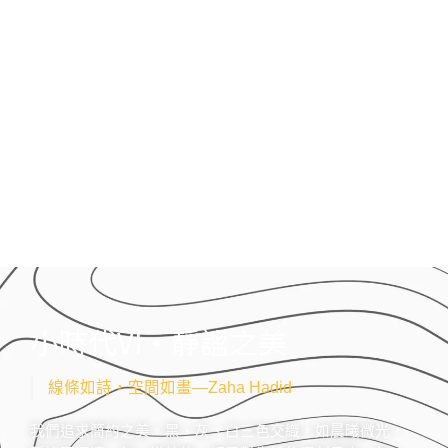
小時代VI•靜謐之美
線條如詩，空間如畫—Zaha Hadid
我們追求簡約之美。黑、灰、白三色交織，如晨曦微光，